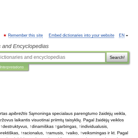
Remember this site
Embed dictionaries into your website
EN
s and Encyclopedias
Search!
Interpretations
rtas
apibrėžtis
Sąmoninga
specialaus
parengtumo
žaidėjų
veikla
,
aržovus
laikantis
visuotinai
priimtų
taisyklių
.
Pagal
žaidėjų
veiklos
 ↑
destruktyvus
, ↑
dinamiškas
↑
garbingas
, ↑
individualusis
,
orektiškas
, ↑
racionalus
, ↑
ramusis
, ↑
vaiko
, ↑
veiksmingas
ir
kt
.
Pagal