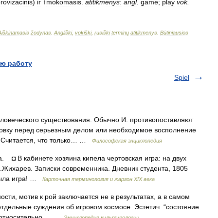
rovizacinis
)
ir
↑
mokomasis
.
atitikmenys
:
angl
.
game
;
play
vok
.
Aiškinamasis
žodynas
.
Angliški
,
vokiški
,
rusiški
terminų
atitikmenys
.
Būtiniausios
ю работу
Spiel
овеческого существования. Обычно И. противопоставляют
ировку перед серьезным делом или необходимое восполнение
. Считается, что только… …
Философская энциклопедия
 ◘ В кабинете хозяина кипела чертовская игра: на двух
П.Жихарев. Записки современника. Дневник студента, 1805
 была игра! …
Карточная терминология и жаргон XIX века
, мотив к рой заключается не в результатах, а в самом
отдельные суждения об игровом космосе. Эстетич. “состояние
л относительно… …
Энциклопедия культурологии