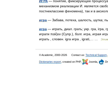
ИГРА
— понятие, фиксирующее процессуаль
механизмом реализации И. является своб
постнеклассике феномена), так и в акси
игра
— Забава, потеха, шалость, шутка; 
игра
— играть, диал. грать; укр. гра, iгра, гр
играти παίζειν (Супр.), болг. игра, играя игр
играть , словен. igrа игра , igrati,… …
Этимо
© Academic, 2000-2026
Contact us:
Technical Support
,
Dictionaries export
, created on PHP,
Joomla,
Dr