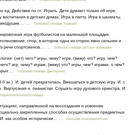
ко ед. Действие по гл. Играть. Дети думают только об игре,
 воспитания в детских домах. Игра в лапту. Игра в шахматы.
 великодушие.… …
Толковый словарь Ушакова
енировочная игра футболистов на маленькой площадке.
Столкновение, спор, в котором одна из сторон явно сильнее и
 Из речи спортсменов.… …
Большой словарь русских поговорок
огия: (нет) чего? игры, чему? игре, (вижу) что? игру, чем?
) чего? игр, чему? играм, (вижу) что? игры, чем? играми, о чём?
оторых …
Толковый словарь Дмитриева
 3 6 зн.). И. детей прекратилась. Вмешаться в детскую игру. И. с
е. Виртуозная и. пианистки. Слушать игру духового оркестра. И.
Энциклопедический словарь
туациях, направленной на воссоздание и усвоение
социально закрепленных способах осуществления предметных
 В И. как особом исторически… …
Большая психологическая