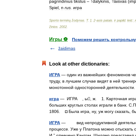
pagrindinius
tikslus
– ↑
dalykinis
, ↑
laisvas
(
imp
Spiel
,
n
rus
.
игра
Sporto
terminų
žodynas
.
T
.
1
.
2
-
asis
patais
.
ir
papild
.
leid
.
:
žinios
.
2002
.
Игры ⚽
Поможем решить контрольну
žaidimas
Look at other dictionaries:
ИГРА
— один из важнейших феноменов чел
труду, в лучшем случае видят в ней трен
монотонной односторонней деятельности
игра
— ИГРА , ы, ж. 1. Карточная игра.
больших круглых столах играли в банк. С.
1806. ◘ Была игра, ну, уж могу сказать,
ИГРА
— вид непродуктивной деятельности
процессе. Уже у Платона можно отыскать 
И.” отмечено Кантом. Шиллер представи