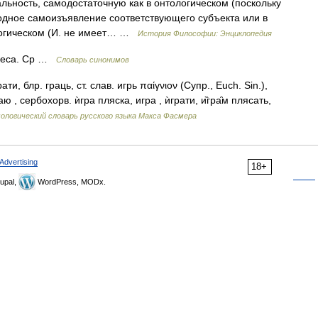
ность, самодостаточную как в онтологическом (поскольку
одное самоизъявление соответствующего субъекта или в
ологическом (И. не имеет… …
История Философии: Энциклопедия
пьеса. Ср …
Словарь синонимов
ати, блр. граць, ст. слав. игрь παίγνιον (Супр., Еuсh. Sin.),
аю , сербохорв. ѝгра пляска, игра , ѝграти, и̏гра̑м плясать,
логический словарь русского языка Макса Фасмера
Advertising
18+
upal,
WordPress, MODx.