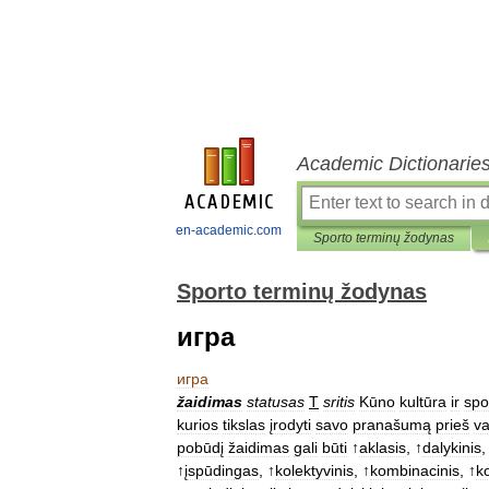
Academic Dictionarie
en-academic.com
Sporto terminų žodynas
Sporto terminų žodynas
игра
игра
žaidimas
statusas
T
sritis
Kūno
kultūra
ir
spo
kurios
tikslas
įrodyti
savo
pranašumą
prieš
v
pobūdį
žaidimas
gali
būti
↑
aklasis
, ↑
dalykinis
,
↑
įspūdingas
, ↑
kolektyvinis
, ↑
kombinacinis
, ↑
k